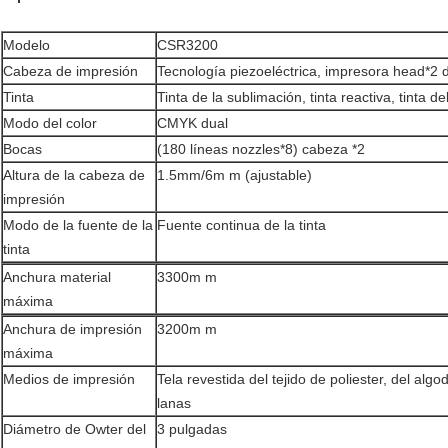
Modelo
CSR3200
Cabeza de impresión
Tecnología piezoeléctrica, impresora head*2
Tinta
Tinta de la sublimación, tinta reactiva, tinta d
Modo del color
CMYK dual
Bocas
(180 líneas nozzles*8) cabeza *2
Altura de la cabeza de
1.5mm/6m m (ajustable)
impresión
Modo de la fuente de la
Fuente continua de la tinta
tinta
Anchura material
3300m m
máxima
Anchura de impresión
3200m m
máxima
Medios de impresión
Tela revestida del tejido de poliester, del algo
lanas
Diámetro de Owter del
3 pulgadas