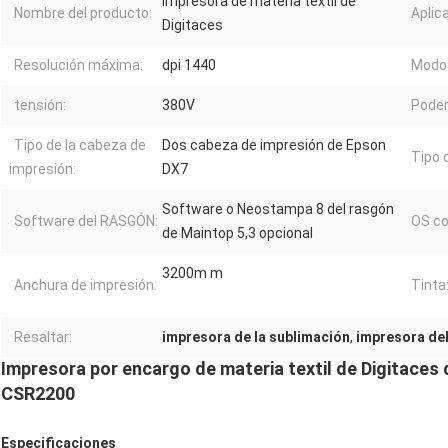
Impresora de materia textil de
Nombre del producto:
Aplic
Digitaces
Resolución máxima:
dpi 1440
Modo 
tensión:
380V
Poder
Tipo de la cabeza de
Dos cabeza de impresión de Epson
Tipo d
impresión:
DX7
Software o Neostampa 8 del rasgón
Software del RASGÓN:
OS co
de Maintop 5,3 opcional
3200m m
Anchura de impresión:
Tinta
Resaltar:
impresora de la sublimación
,
impresora de
Impresora por encargo de materia textil de Digitaces 
CSR2200
Especificaciones