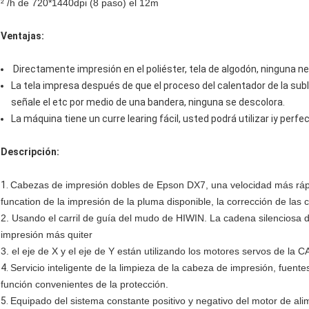
² /h de 720*1440dpi (8 paso) el 12m
Ventajas:
Directamente impresión en el poliéster, tela de algodón, ninguna n
La tela impresa después de que el proceso del calentador de la su
señale el etc por medio de una bandera, ninguna se descolora.
La máquina tiene un curre learing fácil, usted podrá utilizar iy perf
Descripción:
1.
Cabezas de impresión dobles de Epson DX7, una velocidad más rápida
funcation de la impresión de la pluma disponible, la corrección de las
2. Usando el carril de guía del mudo de HIWIN. La cadena silenciosa 
impresión más quiter
3. el eje de X y el eje de Y están utilizando los motores servos de la C
4.
Servicio inteligente de la limpieza de la cabeza de impresión, fuent
función convenientes de la protección.
5.
Equipado del sistema constante positivo y negativo del motor de alim