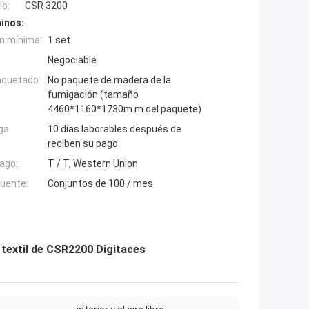
o:
CSR 3200
inos:
n mínima:
1 set
Negociable
aquetado:
No paquete de madera de la
fumigación (tamaño
4460*1160*1730m m del paquete)
ga:
10 días laborables después de
reciben su pago
ago:
T / T, Western Union
fuente:
Conjuntos de 100 / mes
 textil de CSR2200 Digitaces