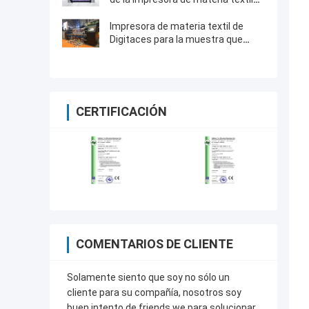
del chorro de tinta de Digitaces
para rodar el tipo
Impresora de materia textil de
Digitaces para la muestra que
hace soluciones de la impresión
CERTIFICACIÓN
COMENTARIOS DE CLIENTE
Solamente siento que soy no sólo un
cliente para su compañía, nosotros soy
buen intento de friends.we para solucionar