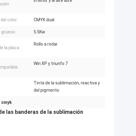
interior y al aire libre
ación:
del color:
CMYK dual
 grueso:
5.5Kw
Rollo a rodar
e la placa:
Win XP y triunfo 7
mpatible:
Tinta de la sublimación, reactiva y
:
del pigmento
l cmyk
de las banderas de la sublimación