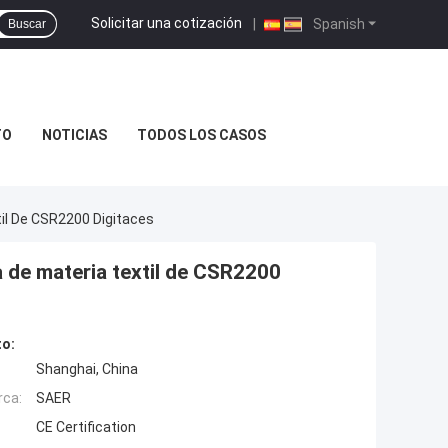
Solicitar una cotización
|
Spanish
Buscar
TO
NOTICIAS
TODOS LOS CASOS
il De CSR2200 Digitaces
 de materia textil de CSR2200
to:
Shanghai, China
rca:
SAER
CE Certification