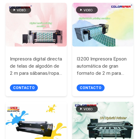
de Larga Duración
de tinta para pared de
fondo grande
COMPANY
NEWS
MAPA
DEL
Impresora digital directa
I3200 Impresora Epson
de telas de algodón de
automática de gran
SITIO
2 m para sábanas/ropa
formato de 2 m para
de cama Tejido con
materiales de algodón y
POLÍTICA
tinta de pigmento
poliéster
CONTACTO
CONTACTO
DE
PRIVACIDAD