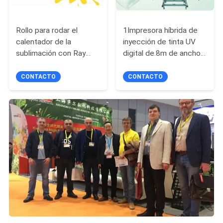
Rollo para rodar el
1Impresora híbrida de
calentador de la
inyección de tinta UV
sublimación con Ray
digital de.8m de ancho y
infrarrojo lejano para la
3/4 cabezas de
eficacia alta de la tela
impresión para
CONTACTO
CONTACTO
impresión de forma
irregular y de rollo a rollo