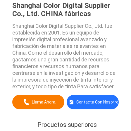
Shanghai Color Digital Supplier
Co., Ltd. CHINA fábricas
Shanghai Color Digital Supplier Co., Ltd. fue
establecida en 2001. Es un equipo de
impresión digital profesional avanzado y
fabricación de materiales relevantes en
China. Como el desarrollo del mercado,
gastamos una gran cantidad de recursos
financieros y recursos humanos para
centrarse en la investigación y desarrollo de
la impresora de inyección de tinta interior y
exterior, y todo tipo de tinta.Para satisfacer a
nuestros clientes de todo el mundo,
mejoramos continuamente nuestro servicio
Llama Ahora.
Contacta Con Nosotros
y la calidad de nuestros productos. Nuestros
productos incluyen: Impresoras textiles
digitales con ...
Productos superiores