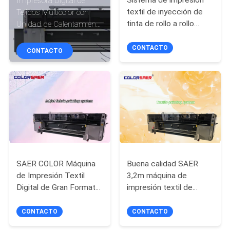
Sistema de impresión
Impresora Digital de
LA
textil de inyección de
Tejidos Multicolor con
FÁBRICA
tinta de rollo a rollo
Unidad de Calentamiento
CSR3200 Plotter de
Infrarrojo Lejano
tela con tinta de
Máquina Todo en Uno
CONTACTO
CONTACTO
CONTROL
pigmento y sublimación
Trazador Textil
DE
CALIDAD
CONTACTO
NOTICIAS
SAER COLOR Máquina
Buena calidad SAER
de Impresión Textil
3,2m máquina de
Digital de Gran Formato
impresión textil de
TODOS
con Ancho de Impresión
rodillo a rodillo
LOS
de 3200 mm y Carga
impresora de banderas
CONTACTO
CONTACTO
CASOS
Automática Rollo a Rollo
digitales de inyección