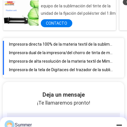
equipo de la sublimación del tinte de la
Impresora directa 100% de la materia textil de la sublimación del poliéster de Digitaces con las bocas duales del color 1440 de Cmyk
unidad de la fijación del poliéster del 1.8m
Impresora dual de la impresora/del chorro de tinta de materia textil de Digitaces de la tela de KCMY
CONTACTO
Impresora de alta resolución de la materia textil de Mimaki/impresora de chorro de tinta continua
Impresora de la tela de Digitaces del trazador de la sublimación interior/al aire libre con la máquina de calefacción
Impresora automática de la impresora de la sublimación de la bandera del poliéster del multicolor
Máquina de materia textil interior al aire libre de la impresión de la bandera de la bandera de la tela del formato grande
equipo de impresión de materia textil de Digitaces del formato grande de la sublimación de los 2.2m para la bandera de la bandera
La sublimación directa del tinte de la impresión de la imagen de la tela de la alta precisión surge la impresora para la exhibición
Directamente máquina multicolora de la sublimación del calor de la materia textil para fijar el color de la tela
CE automático del multicolor del horno de la impresión de la sublimación de Digitaces certificado
Deja un mensaje
Horno ceremic 3.5KW automático de la impresión del infrarrojo lejano directamente hacia fuera
¡Te llamaremos pronto!
Calentador automático los 2.6m de la sublimación 220V-240V para interior y al aire libre
Máquina de la sublimación del calor de Digitaces para hacer el color vivo de tela
máquina de la sublimación del calor de Digitaces de la anchura del 1.8m para hacer la imagen colorida
Summer