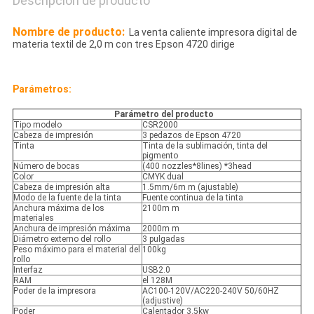
Descripción de producto
Nombre de producto:
La venta caliente impresora digital de
materia textil de 2,0 m con tres Epson 4720 dirige
Parámetros:
Parámetro del producto
Tipo modelo
CSR2000
Cabeza de impresión
3 pedazos de Epson 4720
Tinta
Tinta de la sublimación, tinta del
pigmento
Número de bocas
(400 nozzles*8lines) *3head
Color
CMYK dual
Cabeza de impresión alta
1.5mm/6m m (ajustable)
Modo de la fuente de la tinta
Fuente continua de la tinta
Anchura máxima de los
2100m m
materiales
Anchura de impresión máxima
2000m m
Diámetro externo del rollo
3 pulgadas
Peso máximo para el material del
100kg
rollo
Interfaz
USB2.0
RAM
el 128M
Poder de la impresora
AC100-120V/AC220-240V 50/60HZ
(adjustive)
Poder
Calentador 3.5kw