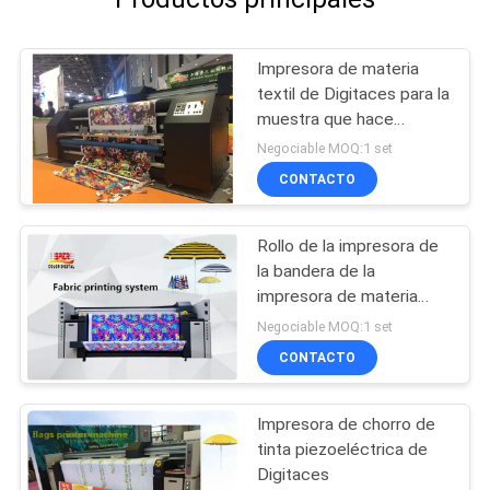
Impresora de materia
textil de Digitaces para la
muestra que hace
soluciones de la
Negociable MOQ:1 set
impresión
CONTACTO
Rollo de la impresora de
la bandera de la
impresora de materia
textil del chorro de tinta
Negociable MOQ:1 set
de Digitaces para rodar
CONTACTO
el tipo
Impresora de chorro de
tinta piezoeléctrica de
Digitaces