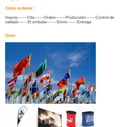
Cómo ordenar:
Inquriy-------Cita-------Orden-------Producción-------Control de
calidad-------El embalar-------Envío-------Entrega
Usos: