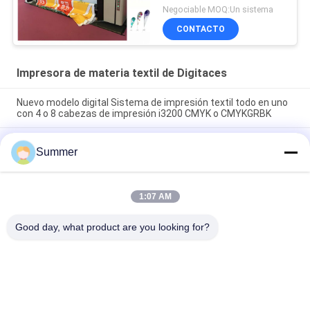
Negociable MOQ:Un sistema
CONTACTO
Impresora de materia textil de Digitaces
Nuevo modelo digital Sistema de impresión textil todo en uno
con 4 o 8 cabezas de impresión i3200 CMYK o CMYKGRBK
Shanghai SAER COLOR 4 colores o 8 colores Sistema de
Summer
impresión textil digital Plotter de tela de gran formato de 3200
mm
Impresora digital de poliéster todo en uno, impresora por
1:07 AM
sublimación, suministro directo de fábrica de tela, máquina de
impresión de banderas de 3,2 m
Good day, what product are you looking for?
Categorías Populares
Todos
Impresora De 
Impresora De La 
Materia Textil De 
Tela De Digitaces