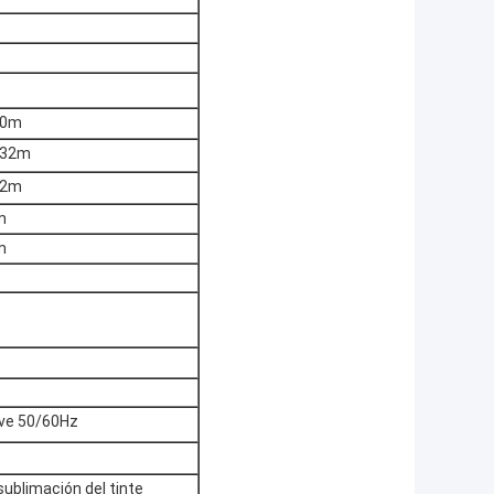
40m
s 32m
22m
m
m
ve 50/60Hz
sublimación del tinte