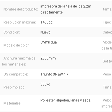
impresora de la tela de los 2.2m
Nombre del producto:
tamañ
directamente
Resolución máxima:
1400dpi
Tipo:
Condición:
Nuevo
Cabez
CMYK dual
Model
Modelo de color:
de la t
Anchura máxima de
2300m m
Softw
los materiales:
OS compatible:
Triunfo XP&Win 7
Peso 
886kg
Peso mojado:
Tinta
Poliéster, algodón, lanas y seda
Veloc
Materiales:
impres