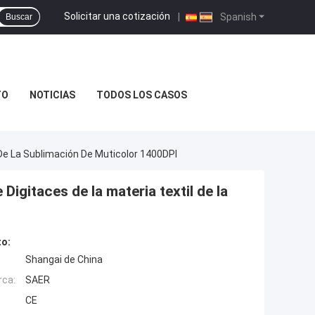
Solicitar una cotización
|
Spanish
Buscar
TO
NOTICIAS
TODOS LOS CASOS
 De La Sublimación De Muticolor 1400DPI
Digitaces de la materia textil de la
to:
Shangai de China
rca:
SAER
CE