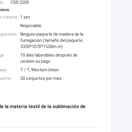
o:
CSR 2200
inos:
n mínima:
1 set
Negociable
aquetado:
Ninguno paquete de madera de la
fumigación (tamaño del paquete:
3350*1070*1550m m)
ga:
10 días laborables después de
reciben su pago
ago:
T / T, Western Union
fuente:
20 conjuntos por mes
 la materia textil de la sublimación de