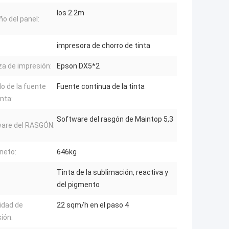
los 2.2m
o del panel:
impresora de chorro de tinta
a de impresión:
Epson DX5*2
o de la fuente
Fuente continua de la tinta
inta:
Software del rasgón de Maintop 5,3
are del RASGÓN:
neto:
646kg
Tinta de la sublimación, reactiva y
:
del pigmento
idad de
22 sqm/h en el paso 4
ión: