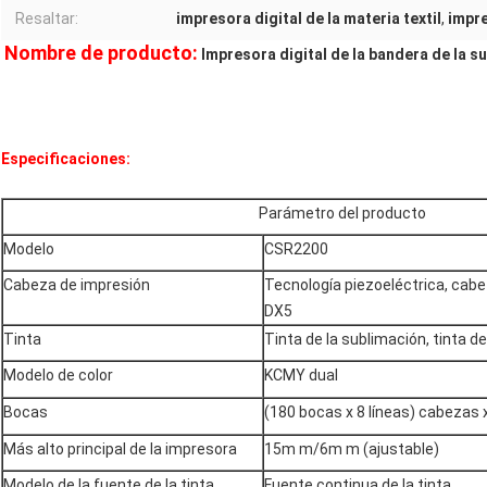
Resaltar:
impresora digital de la materia textil
,
impre
Nombre de producto:
Impresora digital de la bandera de la s
Especificaciones:
Parámetro del producto
Modelo
CSR2200
Cabeza de impresión
Tecnología piezoeléctrica, cab
DX5
Tinta
Tinta de la sublimación, tinta d
Modelo de color
KCMY dual
Bocas
(180 bocas x 8 líneas) cabezas 
Más alto principal de la impresora
15m m/6m m (ajustable)
Modelo de la fuente de la tinta
Fuente continua de la tinta