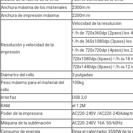
Anchura máxima de los materiales
2300m m
Anchura de impresión máxima
2200m m
Velocidad de la resolución
/h de 720x360dpi (2pass) los 
²
/h de 360x1080dpi (3pass) lo
²
Resolución y velocidad de la
/h de 720x720dpi (4pass) los 
²
impresión
720x1080dpi (6pass)
/h
18 
²
de
720x1440dpi (8pass)
/h
12 
²
de
Diámetro del rollo
3 pulgadas
Peso máximo para el material del
100kg
rollo
Interfaz
USB 2,0
RAM
el 1.2M
Poder de la impresora
AC220-240V. /AC220-240Adapti
Máquina de la sublimación
AC220-240V. 16A. 50/60Hz
Consumo de energía
Dirija el calentador 3500W de la 