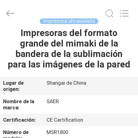
2026
Shanghai
Color
Digital
Supplier
Impresora ultravioleta
Co.,
Ltd..
All
Impresoras del formato
INICIO
Rights
Reserved.
grande del mimaki de la
PRODUCTOS
bandera de la sublimación
para las imágenes de la pared
VIDEOS
Lugar de
Shangai de China
origen:
SOBRE
NOSOTROS
Nombre de la
SAER
marca:
VISITA
Certificación:
CE Certification
A
Número de
MSR1800