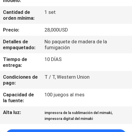
modelo:
LA
Cantidad de
1 set
FÁBRICA
orden mínima:
Precio:
28,000USD
CONTROL
DE
Detalles de
No paquete de madera de la
empaquetado:
fumigación
CALIDAD
Tiempo de
10 DÍAS
entrega:
CONTACTO
Condiciones de
T / T, Western Union
pago:
NOTICIAS
Capacidad de
100 juegos al mes
la fuente:
TODOS
Alta luz:
,
impresora de la sublimación del mimaki
LOS
impresora digital del mimaki
CASOS