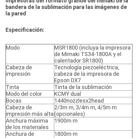
Impresoras del formato grande del mimaki de la
bandera de la sublimación para las imágenes de
la pared
Especificación:
Modo
MSR1800 (incluya la impresora
de Mimaki TS34-1800A y el
calentador SR1800)
Cabeza de
Tecnología piezoeléctrica,
impresión
cabeza de la impresora de
Epson DX7
Tinta
Tinta de la sublimación
Modo del color
KCMY dual
Bocas
1440nozzlesx2head
Cabeza de
2/3m m, 3/4m m, 4/5m m
impresión más alta
(opcionales)
Anchura máxima
1900m m
de los materiales
Anchura de
1800m m