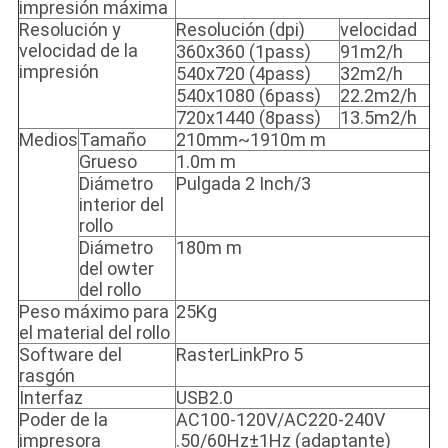
impresión máxima
Resolución y
Resolución (dpi)
velocidad
velocidad de la
360x360 (1pass)
91m2/h
impresión
540x720 (4pass)
32m2/h
540x1080 (6pass)
22.2m2/h
720x1440 (8pass)
13.5m2/h
Medios
Tamaño
210mm~1910m m
Grueso
1.0m m
Diámetro
Pulgada 2 Inch/3
interior del
rollo
Diámetro
180m m
del owter
del rollo
Peso máximo para
25Kg
el material del rollo
Software del
RasterLinkPro 5
rasgón
Interfaz
USB2.0
Poder de la
AC100-120V/AC220-240V
impresora
.50/60Hz±1Hz (adaptante)