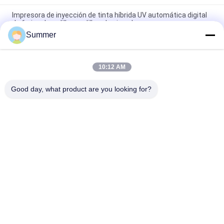
Impresora de inyección de tinta híbrida UV automática digital
de 6 pies de rodillo a rodillo y de piso plano
Summer
Impresora híbrida UV para carteles publicitarios Decoraciones
electrónicas Materiales artesanales
10:12 AM
Máquina de impresión de carteles de alta calidad digital de
piso plano y rollo a rollo con impresora híbrida UV
Good day, what product are you looking for?
Categorías Populares
Todos
Impresora De 
Impresora De La 
Materia Textil De 
Tela De Digitaces
Digitaces
Impresora De DTF
Impresora DTF UV
Impresora 
Máquina Del 
Ultravioleta
Calendario De La 
Materia Textil