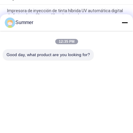
Impresora de inyección de tinta híbrida UV automática digital
de 6 pies de rodillo a rodillo y de piso plano
Summer
Impresora híbrida UV para carteles publicitarios Decoraciones
electrónicas Materiales artesanales
12:35 PM
Máquina de impresión de carteles de alta calidad digital de
piso plano y rollo a rollo con impresora híbrida UV
Good day, what product are you looking for?
Categorías Populares
Todos
Impresora De 
Impresora De La 
Materia Textil De 
Tela De Digitaces
Digitaces
Impresora De DTF
Impresora DTF UV
Impresora 
Máquina Del 
Ultravioleta
Calendario De La 
Materia Textil