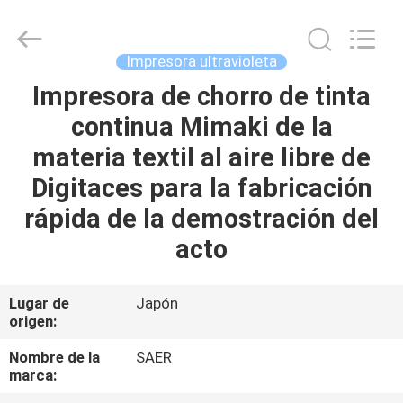
2026
Shanghai
Color
Digital
Supplier
Impresora ultravioleta
Co.,
Ltd..
All
Impresora de chorro de tinta
INICIO
Rights
Reserved.
continua Mimaki de la
PRODUCTOS
materia textil al aire libre de
Digitaces para la fabricación
VIDEOS
rápida de la demostración del
acto
SOBRE
NOSOTROS
Lugar de
Japón
origen:
VISITA
Nombre de la
SAER
marca:
A