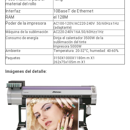
material del rollo
Interfaz
10BaseT de Ethernet
RAM
el 128M
Poder de la impresora
AC100-120V/AC220-240V .50/60Hz±1Hz
(adaptante)
Máquina de la sublimación
AC220-240V.16A.50/60Hz±1Hz
Consumo de energía
Dirija el calentador 3500W de la
sublimación del tinte
Impresora 5000W
Ambiente
Temperatura: 20-32°C, humedad: 40-60%
Paquetes
3150X1000X1180m m X1
262x75x105m m X1
Imágenes del detalle: