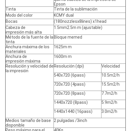
Epson
Tinta
Tinta de la sublimación
Modo del color
KCMY dual
Bocas
(180nozzlesx8lines) x1head
Cabeza de
1.5mm2.5m m (ajustable)
impresión más alta
Método de la fuente de la
Bloque memed
tinta
Anchura máxima de los
1625m m
materiales
Anchura de
1600m m
impresión máxima
Resolución y velocidad de
Resolución (dpi)
Velocidad
la impresión
540x720 (6pass)
10.5m2/h
720x720 (4pass)
15.5m2/h
720x720 (8pass)
7.7m2/h
1440x720 (8pass)
5.9m2/h
1440x1440 (16pass)
3.0m2/h
Medios tamaño de base
2 pulgadas /3inch
disponible
Peso máximo para el
40Kg