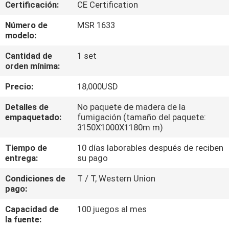
LA
Certificación:
CE Certification
FÁBRICA
Número de
MSR 1633
modelo:
CONTROL
Cantidad de
1 set
orden mínima:
DE
Precio:
18,000USD
CALIDAD
Detalles de
No paquete de madera de la
empaquetado:
fumigación (tamaño del paquete:
CONTACTO
3150X1000X1180m m)
Tiempo de
10 días laborables después de reciben
NOTICIAS
entrega:
su pago
Condiciones de
T / T, Western Union
TODOS
pago:
LOS
Capacidad de
100 juegos al mes
la fuente:
CASOS