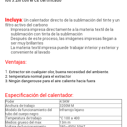
los 3.2m con el CE certificado
Incluya
:
Un calentador directo de la sublimación del tinte y un
filtro activo del carbono
Impresora impresa directamente a la materia textil de la
sublimación con tinta de la sublimación
Después de este proceso, las imágenes impresas llegan a
ser muy brillantes
La materia textil impresa puede trabajar interior y exterior y
conveniente al lavado
Ventajas:
1.
Extractor sin cualquier olor, buena necesidad del ambiente.
2. temperatura normal para el extractor
3. Ningún dangerouse para el aire caliente hacia fuera
Especificación del calentador:
Poder
4.5KW
Anchura de trabajo
3200M M
Modelo de funcionamiento del
Infrarrojo lejano
tubo del cuerpo negro
Temperatura de trabajo
°C 100 a 400
Medios grueso del max
13m m
Voltaje de funcionamiento
380~400V 50HZ