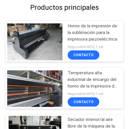
Productos principales
Horno de la impresión de
la sublimación para la
impresora piezoeléctrica
Negociable MOQ:1 set
CONTACTO
Temperatura alta
industrial de encargo del
horno de la impresora de
Digitaces para el calor de
Negociable MOQ:1 set
la tela
CONTACTO
Secador interior/al aire
libre de la máquina de la