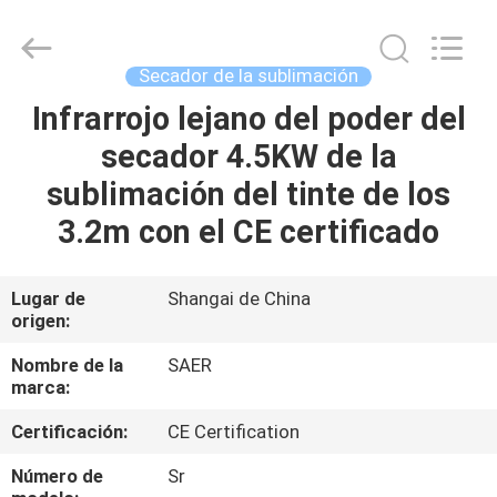
2026
Shanghai
Color
Digital
Supplier
Secador de la sublimación
Co.,
Ltd..
All
Infrarrojo lejano del poder del
INICIO
Rights
Reserved.
secador 4.5KW de la
PRODUCTOS
sublimación del tinte de los
3.2m con el CE certificado
VIDEOS
Lugar de
Shangai de China
origen:
SOBRE
NOSOTROS
Nombre de la
SAER
marca:
VISITA
Certificación:
CE Certification
A
Número de
Sr