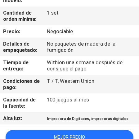
modelo:
LA
Cantidad de
1 set
FÁBRICA
orden mínima:
Precio:
Negociable
CONTROL
DE
Detalles de
No paquetes de madera de la
empaquetado:
fumigación
CALIDAD
Tiempo de
Withion una semana después de
entrega:
consigue el pago
CONTACTO
Condiciones de
T / T, Western Union
pago:
NOTICIAS
Capacidad de
100 juegos al mes
la fuente:
TODOS
Alta luz:
,
Impresora de Digitaces
impresoras digitales
LOS
CASOS
MEJOR PRECIO