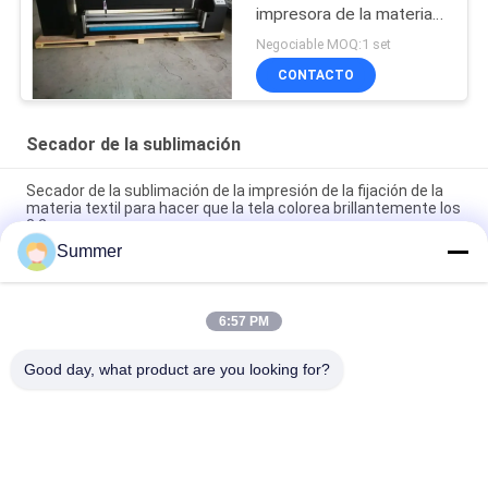
impresora de la materia
textil para el poliéster
Negociable MOQ:1 set
CONTACTO
Secador de la sublimación
Secador de la sublimación de la impresión de la fijación de la
materia textil para hacer que la tela colorea brillantemente los
3.2m
Summer
Poliéster/máquina 220v 50hz de la fijación de la tela de
algodón velocidad de trabajo de 20 - del 100m/hora
6:57 PM
infrarrojo lejano del poder del secador 4.5KW de la sublimación
del tinte de los 3.2m con el CE certificado
Good day, what product are you looking for?
Categorías Populares
Todos
Impresora De 
Impresora De La 