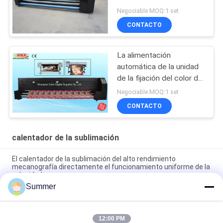
Negociable MOQ:1 set
CONTACTO
La alimentación
automática de la unidad
de la fijación del color de
la máquina del calentador
Negociable MOQ:1 set
de la sublimación del
CONTACTO
formato grande toma el
sistema
calentador de la sublimación
El calentador de la sublimación del alto rendimiento
mecanografía directamente el funcionamiento uniforme de la
velocidad
Summer
220 - impresora de la sublimación del calor del voltaje 240v
para la materia textil con temperatura alta
12:00 PM