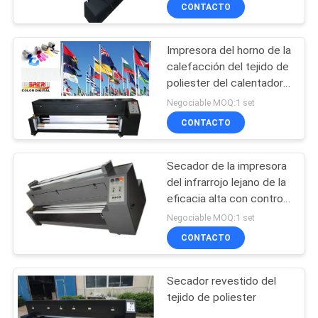
calefacción termal
CONTACTO
Impresora del horno de la
calefacción del tejido de
poliester del calentador
de la sublimación de las
Negociable MOQ:1 set
banderas de las
CONTACTO
banderas
Secador de la impresora
del infrarrojo lejano de la
eficacia alta con control
de tensión de Digitaces
Negociable MOQ:1 set
CONTACTO
Secador revestido del
tejido de poliester