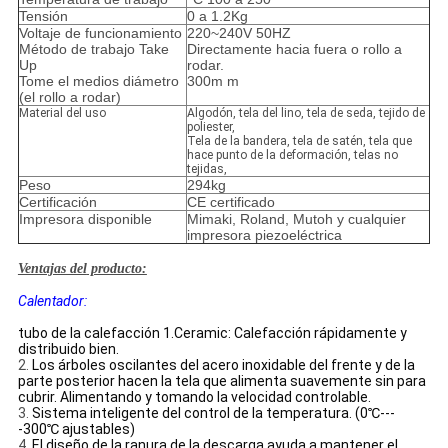
Tensión
0 a 1.2Kg
Voltaje de funcionamiento
220~240V 50HZ
Método de trabajo Take
Directamente hacia fuera o rollo a
Up
rodar.
Tome el medios diámetro
300m m
(el rollo a rodar)
Material del uso
Algodón, tela del lino, tela de seda, tejido de
poliester,
Tela de la bandera, tela de satén, tela que
hace punto de la deformación, telas no
tejidas,
Peso
294kg
Certificación
CE certificado
Impresora disponible
Mimaki, Roland, Mutoh y cualquier
impresora piezoeléctrica
Ventajas del
producto:
Calentador:
tubo de la calefacción 1.Ceramic: Calefacción rápidamente y
distribuido bien.
2.
Los árboles oscilantes del acero inoxidable del frente y de la
parte posterior hacen la tela que alimenta suavemente sin para
cubrir. Alimentando y tomando la velocidad controlable.
3.
Sistema inteligente del control de la temperatura. (0℃---
-300℃ ajustables)
4.
El diseño de la ranura de la descarga ayuda a mantener el