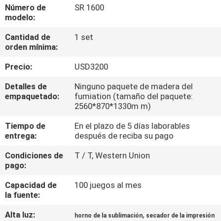
LA
Número de
SR 1600
modelo:
FÁBRICA
Cantidad de
1 set
orden mínima:
CONTROL
Precio:
USD3200
DE
CALIDAD
Detalles de
Ninguno paquete de madera del
empaquetado:
fumiation (tamaño del paquete:
2560*870*1330m m)
CONTACTO
Tiempo de
En el plazo de 5 días laborables
entrega:
después de reciba su pago
NOTICIAS
Condiciones de
T / T, Western Union
pago:
TODOS
Capacidad de
100 juegos al mes
la fuente:
LOS
CASOS
Alta luz:
,
horno de la sublimación
secador de la impresión