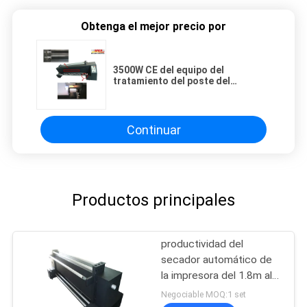
Obtenga el mejor precio por
3500W CE del equipo del
tratamiento del poste del
calentador de la sublimación del
tinte del poder el 1.6m certificado
Continuar
Productos principales
productividad del
secador automático de
la impresora del 1.8m alta
con la electro
Negociable MOQ:1 set