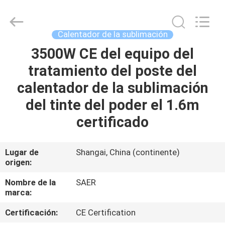
2026
Shanghai
Color
Digital
Supplier
Calentador de la sublimación
Co.,
Ltd..
All
3500W CE del equipo del
INICIO
Rights
Reserved.
tratamiento del poste del
PRODUCTOS
calentador de la sublimación
del tinte del poder el 1.6m
VIDEOS
certificado
SOBRE
Lugar de
Shangai, China (continente)
origen:
NOSOTROS
Nombre de la
SAER
marca:
VISITA
A
Certificación:
CE Certification