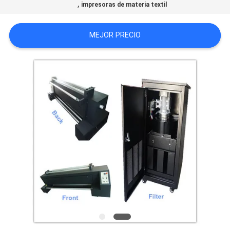
,
impresoras de materia textil
COMPANY
MEJOR PRECIO
NEWS
MAPA
DEL
SITIO
POLÍTICA
DE
PRIVACIDAD