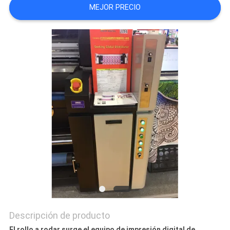
MEJOR PRECIO
COMPANY
NEWS
MAPA
DEL
SITIO
POLÍTICA
DE
PRIVACIDAD
Descripción de producto
El rollo a rodar surge el equipo de impresión digital de