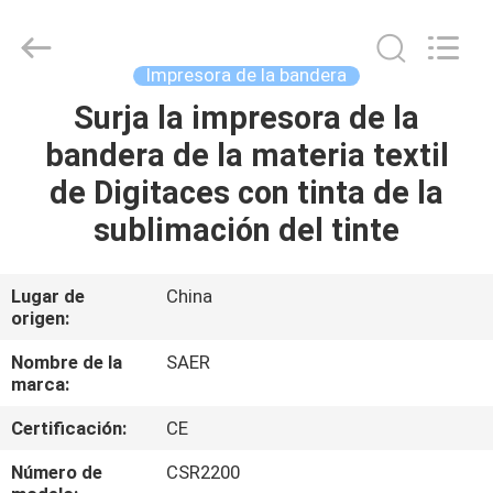
2026
Shanghai
Color
Digital
Supplier
Impresora de la bandera
Co.,
Ltd..
All
Surja la impresora de la
INICIO
Rights
Reserved.
bandera de la materia textil
PRODUCTOS
de Digitaces con tinta de la
sublimación del tinte
VIDEOS
Lugar de
China
origen:
SOBRE
NOSOTROS
Nombre de la
SAER
marca:
VISITA
Certificación:
CE
A
Número de
CSR2200