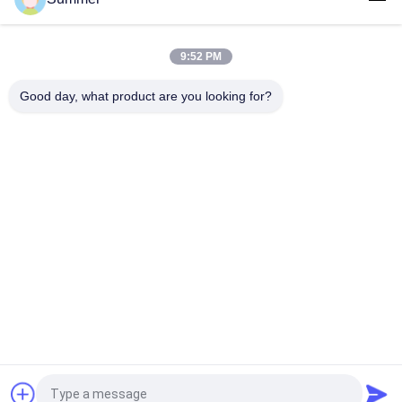
industrial KJ4B-QL
Cabeza de impresión industrial Impresora digital textil de gran
9:52 PM
formato Máquina de sublimación Impresora con cabeza de
impresión KJ4B-QL
Good day, what product are you looking for?
Categorías Populares
Todos
Impresora De 
Impresora De La 
Materia Textil De 
Tela De Digitaces
Digitaces
Impresora De DTF
Impresora DTF UV
Impresora 
Máquina Del 
Ultravioleta
Calendario De La 
Materia Textil
Impresora Solvente 
Impresora De La 
Del Eco
Bandera
Solicitar una cotización