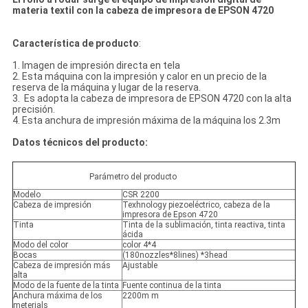
materia textil con la cabeza de impresora de EPSON 4720
Característica de producto
:
1. Imagen de impresión directa en tela
2. Esta máquina con la impresión y calor en un precio de la
reserva de la máquina y lugar de la reserva.
3. Es adopta la cabeza de impresora de EPSON 4720 con la alta
precisión.
4. Esta anchura de impresión máxima de la máquina los 2.3m
Datos técnicos del producto:
Parámetro del producto
Modelo
CSR 2200
Cabeza de impresión
Texhnology piezoeléctrico, cabeza de la
impresora de Epson 4720
Tinta
Tinta de la sublimación, tinta reactiva, tinta
ácida
Modo del color
color 4*4
Bocas
(180nozzles*8lines) *3head
Cabeza de impresión más
Ajustable
alta
Modo de la fuente de la tinta
Fuente continua de la tinta
Anchura máxima de los
2200m m
meterials