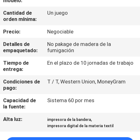
modelo:
LA
Cantidad de
Un juego
FÁBRICA
orden mínima:
Precio:
Negociable
CONTROL
DE
Detalles de
No pakage de madera de la
empaquetado:
fumigación
CALIDAD
Tiempo de
En el plazo de 10 jornadas de trabajo
entrega:
CONTACTO
Condiciones de
T / T, Western Union, MoneyGram
pago:
NOTICIAS
Capacidad de
Sistema 60 por mes
la fuente:
TODOS
Alta luz:
,
impresora de la bandera
LOS
impresora digital de la materia textil
CASOS