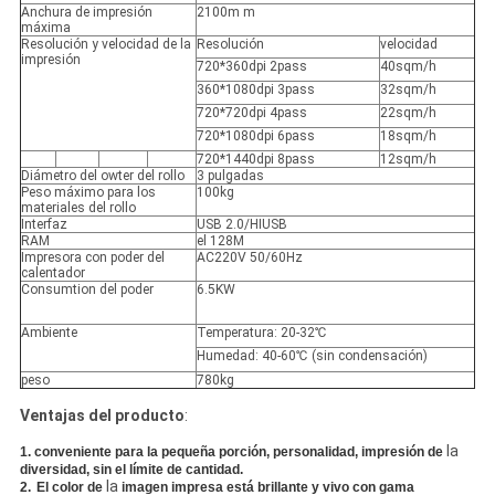
Anchura de impresión
2100m m
máxima
Resolución y velocidad de la
Resolución
velocidad
impresión
720*360dpi 2pass
40sqm/h
360*1080dpi 3pass
32sqm/h
720*720dpi 4pass
22sqm/h
720*1080dpi 6pass
18sqm/h
720*1440dpi 8pass
12sqm/h
Diámetro del owter del rollo
3 pulgadas
Peso máximo para los
100kg
materiales del rollo
Interfaz
USB 2.0/HIUSB
RAM
el 128M
Impresora con poder del
AC220V 50/60Hz
calentador
Consumtion del poder
6.5KW
Ambiente
Temperatura: 20-32℃
Humedad: 40-60℃ (sin condensación)
peso
780kg
Ventajas del producto
:
la
1.
conveniente para la pequeña porción, personalidad, impresión de
diversidad, sin el límite de cantidad.
la
2.
El color de
imagen impresa está brillante y vivo con gama