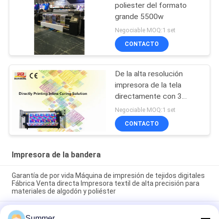
poliester del formato
grande 5500w
Negociable MOQ:1 set
CONTACTO
De la alta resolución
impresora de la tela
directamente con 3
pedazos de Epson 4720
Negociable MOQ:1 set
CONTACTO
Impresora de la bandera
Garantía de por vida Máquina de impresión de tejidos digitales
Fábrica Venta directa Impresora textil de alta precisión para
materiales de algodón y poliéster
4color/CMYK Sistema de impresión digital de tejidos 3200mm
Summer
Plotter textil de gran formato con cabeza de impresión