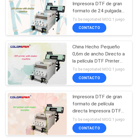
Impresora DTF de gran
formato de 24 pulgadas
106
con agitador de polvo
To be negotiated MOQ:1 juego
todo en uno
impresora solvente
CONTACTO
del eco
China Hecho Pequeño
0,6m de ancho Directo a
la película DTF Printer
Pulverizador de agitación
To be negotiated MOQ:1 juego
para camisetas con
CONTACTO
255
capucha
Impresora de la
Impresora DTF de gran
formato de película
bandera
directa Impresora DTF
de rollo a rollo para ropa y
To be negotiated MOQ:1 juego
camisetas en estado
CONTACTO
nuevo