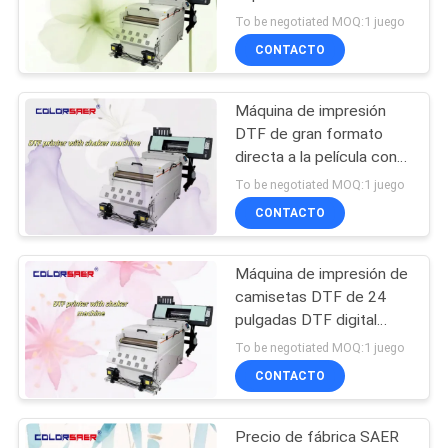
máquina de batir polvo
To be negotiated MOQ:1 juego
para camiseta
COMPANY
CONTACTO
179
NEWS
impresora
Máquina de impresión
DTF de gran formato
ultravioleta
MAPA
directa a la película con
máquina de batido de
DEL
To be negotiated MOQ:1 juego
polvo 60 cm para ropa y
CONTACTO
SITIO
camisetas Tinta DTF
Máquina de impresión de
POLÍTICA
83
camisetas DTF de 24
DE
máquina del
pulgadas DTF digital
multifuncional Impresora
PRIVACIDAD
To be negotiated MOQ:1 juego
calendario de la
de nueva condición DTF
CONTACTO
Plotter con máquina de
materia textil
polvo de agitación
Precio de fábrica SAER