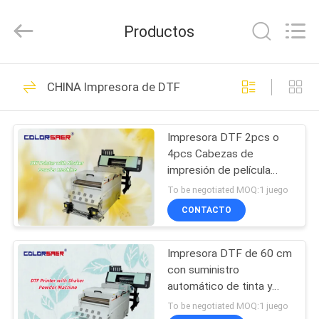
2026
Shanghai
Color
Productos
Digital
Supplier
Co.,
Ltd..
All
INICIO
232
Rights
CHINA Impresora de DTF
Reserved.
Impresora de
PRODUCTOS
materia textil de
Impresora DTF 2pcs o
4pcs Cabezas de
Digitaces
VIDEOS
impresión de película
PET Máquina de
To be negotiated MOQ:1 juego
impresión para
SOBRE
CONTACTO
camisetas
176
NOSOTROS
Impresora de la tela
Impresora DTF de 60 cm
con suministro
VISITA
de Digitaces
automático de tinta y
A
calentamiento de
To be negotiated MOQ:1 juego