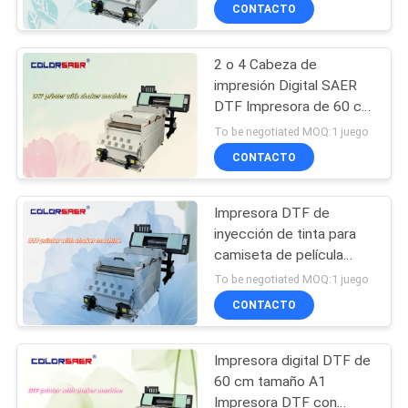
plataforma para
LA
CONTACTO
impresión directa a
FÁBRICA
película de alta calidad
2 o 4 Cabeza de
55
impresión Digital SAER
CONTROL
DTF Impresora de 60 cm
Impresora de DTF
DE
/ A3 Tamaño de película
To be negotiated MOQ:1 juego
de PET T-shirt offset
CALIDAD
CONTACTO
DTF Impresora con
máquina de polvo de
agitación
Impresora DTF de
CONTACTO
inyección de tinta para
camiseta de película
120
NOTICIAS
DTF máquina de
To be negotiated MOQ:1 juego
impresión de tamaño A1
CONTACTO
con tinta de pigmento
Impresora DTF UV
TODOS
Impresora digital DTF de
LOS
60 cm tamaño A1
CASOS
Impresora DTF con