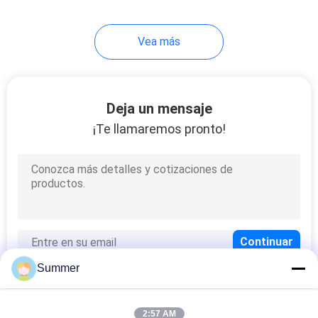
178
Vea más
impresora de la
sublimación
Deja un mensaje
¡Te llamaremos pronto!
192
Trazador de la tela
Summer
2:57 AM